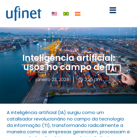
Ir
para
o
conteúdo
Inteligência artificial:
usos no campo de TI
janeiro 23, 2024
2:26 pm
A inteligência artificial (IA) surgiu como um
catalisador revolucionário no campo da tecnologia
da informação (TI), transformando radicalmente a
maneira como as empresas gerenciam, processam e