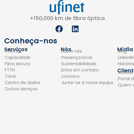
+150,000 km de fibra óptica
F
L
a
i
c
n
Conheça-nos
e
k
Serviços
Nós
Mídia
Internet
Sobre nós
Blog
b
e
Capacidade
Presença local
Linkedi
o
d
Fibra escura
Sustentabilidade
Históri
o
i
Clien
FTTH
Entre em contato
Acesse
k
n
Torre
conosco
Portal d
Centro de dados
Junte-se à nossa equipe
Quem 
Outros serviços