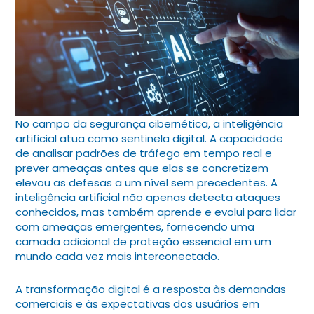
No campo da segurança cibernética, a inteligência
artificial atua como sentinela digital. A capacidade
de analisar padrões de tráfego em tempo real e
prever ameaças antes que elas se concretizem
elevou as defesas a um nível sem precedentes. A
inteligência artificial não apenas detecta ataques
conhecidos, mas também aprende e evolui para lidar
com ameaças emergentes, fornecendo uma
camada adicional de proteção essencial em um
mundo cada vez mais interconectado.
A transformação digital é a resposta às demandas
comerciais e às expectativas dos usuários em