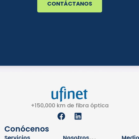
CONTÁCTANOS
+150,000 km de fibra óptica
F
L
a
i
c
n
Conócenos
e
k
Servicios
Nosotros
Medio