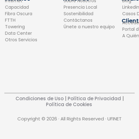
Internet
Sobre Nosotros
Blog
b
e
Capacidad
Presencia Local
Linkedi
o
d
Fibra Oscura
Sostenibilidad
Casos D
o
i
Clien
FTTH
Contáctanos
Accede
k
n
Towering
Únete a nuestro equipo
Portal 
Data Center
A Quié
Otros Servicios
Condiciones de Uso
|
Política de Privacidad
|
Política de Cookies
Copyright © 2026 · All Rights Reserved · UFINET