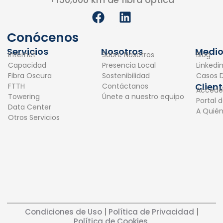
F
L
a
i
c
n
Conócenos
e
k
Servicios
Nosotros
Medio
Internet
Sobre Nosotros
Blog
b
e
Capacidad
Presencia Local
Linkedi
o
d
Fibra Oscura
Sostenibilidad
Casos D
o
i
Clien
FTTH
Contáctanos
Accede
k
n
Towering
Únete a nuestro equipo
Portal 
Data Center
A Quié
Otros Servicios
Condiciones de Uso
|
Política de Privacidad
|
Política de Cookies