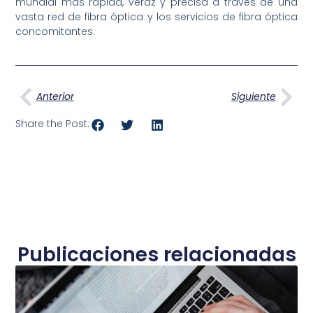
mundial más rápida, veraz y precisa a través de una
vasta red de fibra óptica y los servicios de fibra óptica
concomitantes.
Ant
Sig
Anterior
Siguiente
Share the Post:
Publicaciones relacionadas