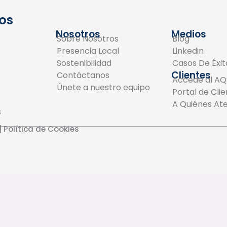
os
Nosotros
Medios
Sobre Nosotros
Blog
Presencia Local
Linkedin
Sostenibilidad
Casos De Éxit
Clientes
Contáctanos
Accede al AQ
Únete a nuestro equipo
Portal de Cli
A Quiénes A
s
|
Política de Cookies