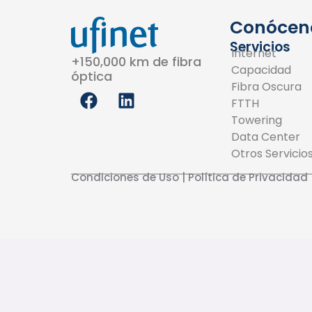
Conócen
Servicios
Internet
+150,000 km de fibra
Capacidad
óptica
Fibra Oscura
F
L
FTTH
a
i
Towering
c
n
Data Center
e
k
Otros Servicio
b
e
o
d
Condiciones de Uso
|
Política de Privacidad
o
i
k
n