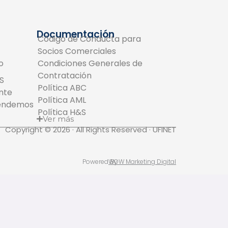
Documentación
Código de Conducta para
Socios Comerciales
o
Condiciones Generales de
Contratación
S
Política ABC
ente
Política AML
tendemos
Política H&S
Ver más
Copyright © 2026 · All Rights Reserved · UFINET
Powered By
WOW Marketing Digital