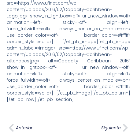
src=»https://www.ufinet.com/wp-
content/uploads/2016/02/Capacity-Caribbean-
Logo.jpg» show_in_lightbox=»off» url_new_window=»off»
animation=»left» sticky=»off» align=»left»
force_fullwidth=»off» always_center_on_mobile=»on»
use_border_color=»off» border_color=»#ffffff»
border_style=»solid»] [/et_pb_image][et_pb_image
admin_label=»Image» src=»https://www.ufinet.com/wp-
content/uploads/2016/02/Capacity-Caribbean-
attendees.jpg» alt=»Capacity Caribbean 2016″
show_in_lightbox=»off» url_new_window=»off»
animation=»left» sticky=»off» align=»left»
force_fullwidth=»off» always_center_on_mobile=»on»
use_border_color=»off» border_color=»#ffffff»
border_style=»solid»] [/et_pb_image][/et_pb_column]
[/et_pb_row][/et_pb_section]
Ant
Sig
Anterior
Siguiente