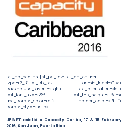
[et_pb_section][et_pb_row][et_pb_column
type=»2_3″][et_pb_text admin_label=»Text»
background_layout=»light» text_orientation=»left»
text_font_size=»26″ text_line_height=»1.8em»
use_border_color=»off» border_color=»#ffffff»
border_style=»solid»]
UFINET asistió a Capacity Caribe, 17 & 18 February
2016, San Juan, Puerto Rico