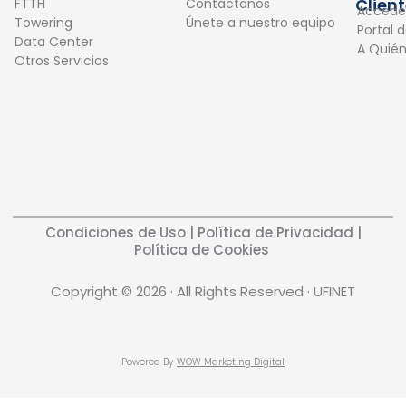
o
i
Clien
FTTH
Contáctanos
Accede
k
n
Towering
Únete a nuestro equipo
Portal 
Data Center
A Quié
Otros Servicios
Condiciones de Uso
|
Política de Privacidad
|
Política de Cookies
Copyright © 2026 · All Rights Reserved · UFINET
Powered By
WOW Marketing Digital