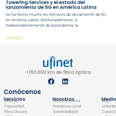
Towering Services y el estado del
lanzamiento de 5G en América Latina
Se ha hecho mucho en términos de lanzamiento de 5G
en América Latina. Afortunadamente, e
independientemente de la pandemia, la
Leer Más...
+150,000 km de fibra óptica
F
L
a
i
c
n
Conócenos
e
k
Servicios
Nosotros
Medio
Internet
Sobre Nosotros
Blog
b
e
Capacidad
Presencia Local
Linkedi
o
d
Fibra Oscura
Sostenibilidad
Casos D